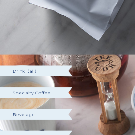
Drink（all）
Specialty Coffee
Beverage