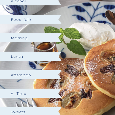
Alcohol
Food（all）
Morning
Lunch
Afternoon
All Time
Sweets