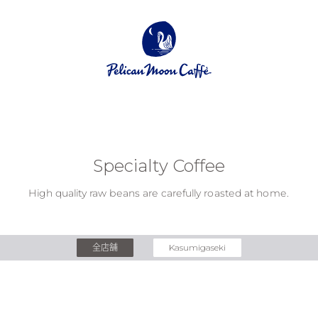
Specialty Coffee
High quality raw beans are carefully roasted at home.
全店舗
Kasumigaseki