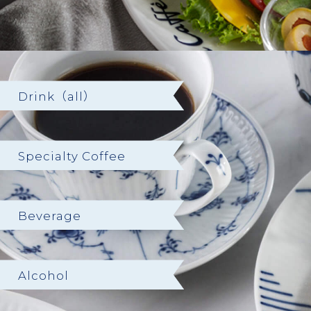
Drink（all）
Specialty Coffee
Beverage
Alcohol