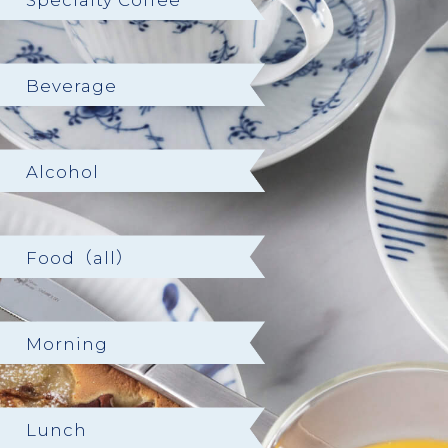
Specialty Coffee
Beverage
Alcohol
Food（all）
Morning
Lunch