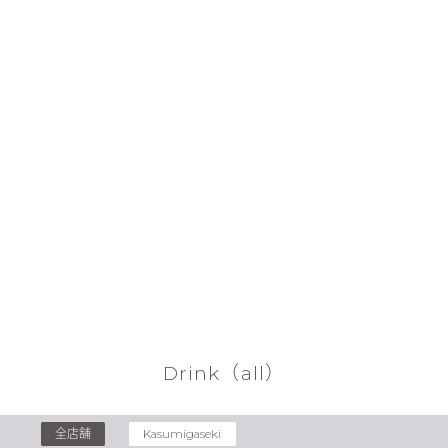
Drink（all）
全店舗
Kasumigaseki