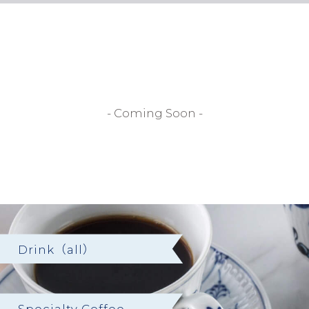
- Coming Soon -
Drink（all）